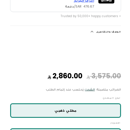
اعرف المزيد
476.67 SAR/دفعة
⭐ Trusted by 50,000+ happy customers
الوصف والتفاصيل
السعر
سعر
2,860.00
3,575.00
العادي
البيع
الضرائب متضمنة.
الشحن
يُحتسب عند إتمام الطلب
لون المعدن
مطلي ذهبي
الاحجار