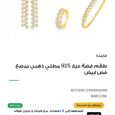
افتح
الوسائ
1
فايندرا
في
النافذ
طقم فضة عيار 925 مطلي ذهبي مرصع
المنبث
فص ابيض
SET02WCZ06000A099
BARCODE:
قسّطها إلى
6
دفعات. مع البنك و بدون فوائد