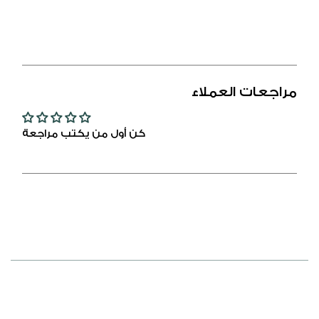
فضة
فضة
عيار
عيار
925
925
مطلي
مطلي
ذهبي
ذهبي
مراجعات العملاء
مرصع
مرصع
فص
فص
ابيض
ابيض
كن أول من يكتب مراجعة