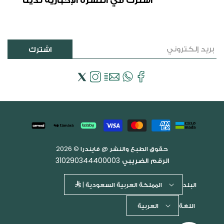
اشترك
فيسبوك
Email
WhatsApp
انستجرام
إكس
(تويتر)
طرق
الدفع
حقوق الطبع والنشر @ فايندرا © 2026
الرقم الضريبي 310290344400003
البلد
المملكة العربية السعودية |
اللغة
العربية