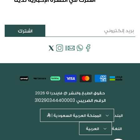
اشترك
فيسبوك
Email
WhatsApp
انستجرام
إكس
(تويتر)
طرق
الدفع
حقوق الطبع والنشر @ فايندرا © 2026
الرقم الضريبي 310290344400003
البلد
المملكة العربية السعودية |
اللغة
العربية