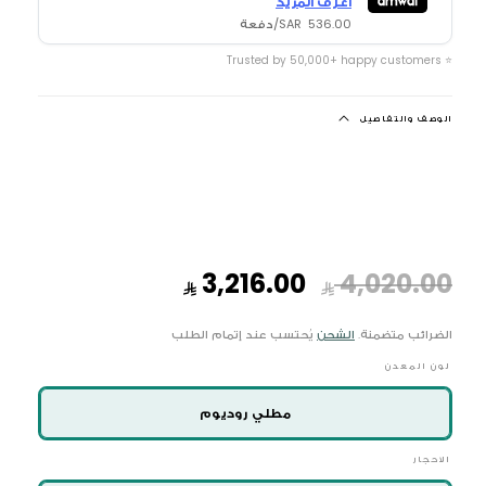
اعرف المزيد
536.00 SAR/دفعة
⭐ Trusted by 50,000+ happy customers
الوصف والتفاصيل
السعر
سعر
3,216.00
4,020.00
العادي
البيع
الضرائب متضمنة.
الشحن
يُحتسب عند إتمام الطلب
لون المعدن
مطلي روديوم
الاحجار