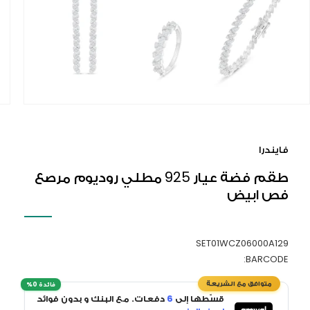
افتح
الوسائ
1
فايندرا
في
النافذ
طقم فضة عيار 925 مطلي روديوم مرصع
المنبث
فص ابيض
SET01WCZ06000A129
BARCODE:
قسّطها إلى
6
دفعات. مع البنك و بدون فوائد