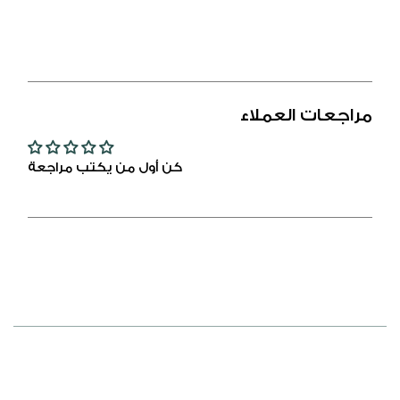
فضة
فضة
عيار
عيار
925
925
مطلي
مطلي
روديوم
روديوم
مراجعات العملاء
مرصع
مرصع
فص
فص
ابيض
ابيض
كن أول من يكتب مراجعة