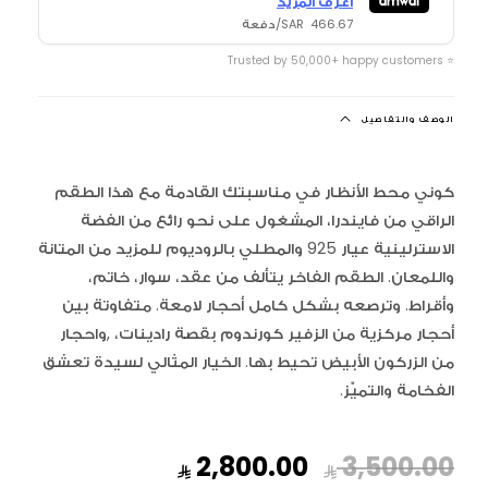
اعرف المزيد
466.67 SAR/دفعة
⭐ Trusted by 50,000+ happy customers
الوصف والتفاصيل
كوني محط الأنظار في مناسبتك القادمة مع هذا الطقم
الراقي من فايندرا، المشغول على نحو رائع من الفضة
الاسترلينية عيار 925 والمطلي بالروديوم للمزيد من المتانة
واللمعان. الطقم الفاخر يتألف من عقد، سوار، خاتم،
وأقراط. وترصعه بشكل كامل أحجار لامعة. متفاوتة بين
أحجار مركزية من الزفير كورندوم بقصة رادينات، ,واحجار
من الزركون الأبيض تحيط بها. الخيار المثالي لسيدة تعشق
الفخامة والتميّز.
السعر
سعر
2,800.00
3,500.00
العادي
البيع