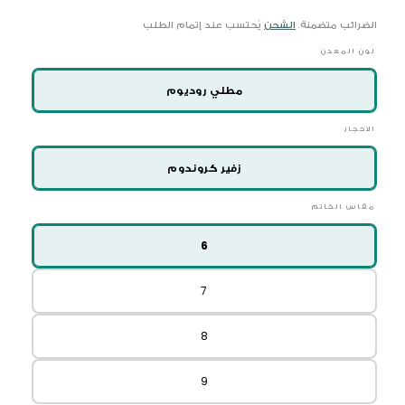
الضرائب متضمنة.
الشحن
يُحتسب عند إتمام الطلب
لون المعدن
مطلي روديوم
الاحجار
زفير كروندوم
مقاس الخاتم
6
7
8
9