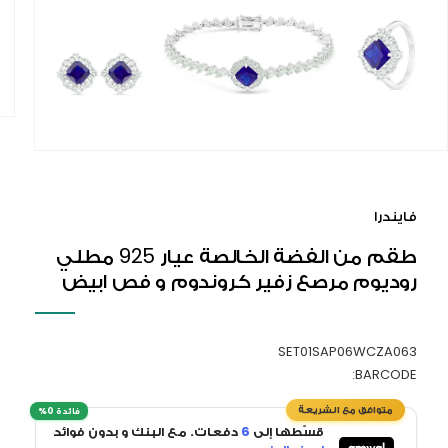
افتح
الوسائ
1
فايندرا
في
النافذ
طقم من الفضة الخالصة عيار 925 مطلي
المنبث
روديوم مرصع زفير كروندوم و فص ابيض
SET01SAP06WCZA063
BARCODE:
قسّطها إلى
6
دفعات. مع البنك و بدون فوائد