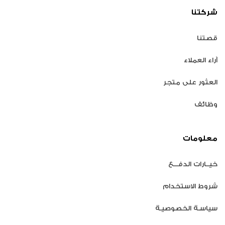
شركتنا
قصتنا
آراء العملاء
العثور على متجر
وظائف
معلومات
خيــارات الدفـــع
شروط الاستخدام
سياسـة الخصوصيـة