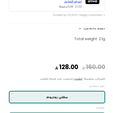
اعرف المزيد
21.33 SAR/دفعة
⭐ Trusted by 50,000+ happy customers
الوصف والتفاصيل
Total weight: 2.1g
السعر
سعر
128.00
160.00
العادي
البيع
الضرائب متضمنة.
الشحن
يُحتسب عند إتمام الطلب
لون المعدن
مطلي روديوم
الاحجار