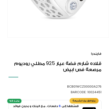
افتح
الوسا
1
فايندرا
في
النافذ
قلاده شارم فضة عيار 925 مطلي روديوم
المنبث
مرصعة فص ابيض
BCB01WCZ00000A276
BARCODE: 10024451
قسّطها إلى
6
دفعات. مع البنك و بدون فوائد