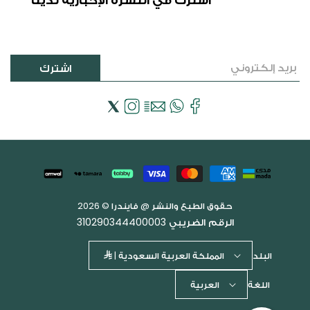
اشترك
فيسبوك
Email
WhatsApp
انستجرام
إكس
(تويتر)
طرق
الدفع
حقوق الطبع والنشر @ فايندرا © 2026
الرقم الضريبي 310290344400003
البلد
المملكة العربية السعودية |
اللغة
العربية