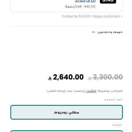
اعرف المزيد
440.00 SAR/دفعة
⭐ Trusted by 50,000+ happy customers
الوصف والتفاصيل
السعر
سعر
2,640.00
3,300.00
العادي
البيع
الضرائب متضمنة.
الشحن
يُحتسب عند إتمام الطلب
لون المعدن
مطلي روديوم
الاحجار