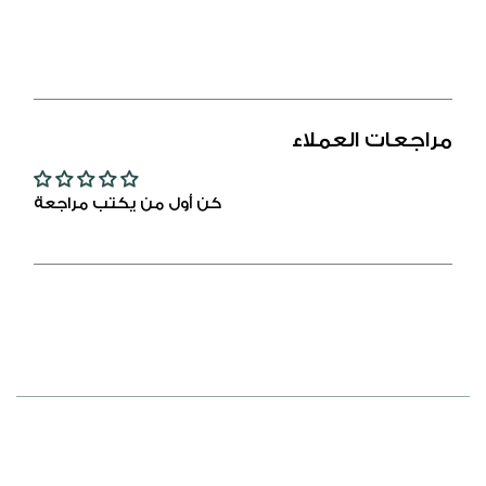
من
من
الفضة
الفضة
الخالصة
الخالصة
عيار
عيار
925
925
مراجعات العملاء
مطلي
مطلي
روديوم
روديوم
مرصع
مرصع
كن أول من يكتب مراجعة
زركون
زركون
اصفر
اصفر
و
و
فص
فص
ابيض
ابيض