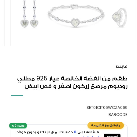
افتح
الوسائ
1
فايندرا
في
النافذ
طقم من الفضة الخالصة عيار 925 مطلي
المنبث
روديوم مرصع زركون اصفر و فص ابيض
SET01CIT06WCZA069
BARCODE:
قسّطها إلى
6
دفعات. مع البنك و بدون فوائد